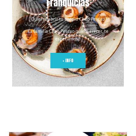
Franquicias
¿Quieres abrir tu propio Chao Pescao?
La familia Chao Pescao quiere crecer, te
esperamos!!
+ INFO