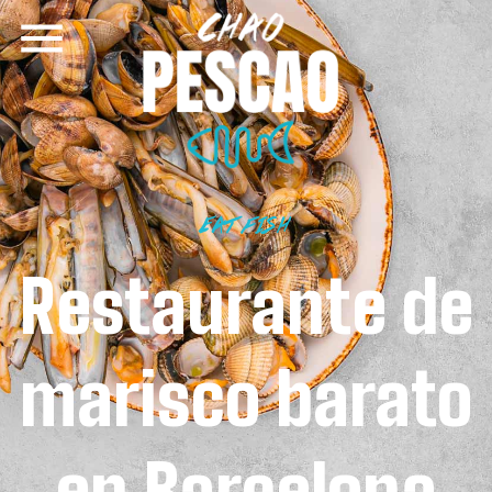
EAT FISH
Restaurante de
marisco barato
en Barcelona