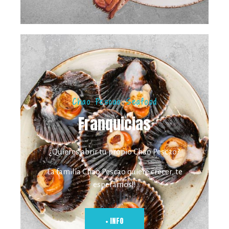
Chao Pescao Seafood
Franquicias
¿Quieres abrir tu propio Chao Pescao?
La familia Chao Pescao quiere crecer, te
esperamos!!
+ INFO