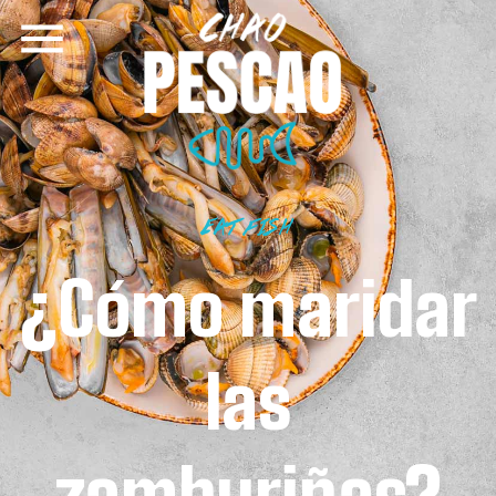
EAT FISH
¿Cómo maridar
las
zamburiñas?