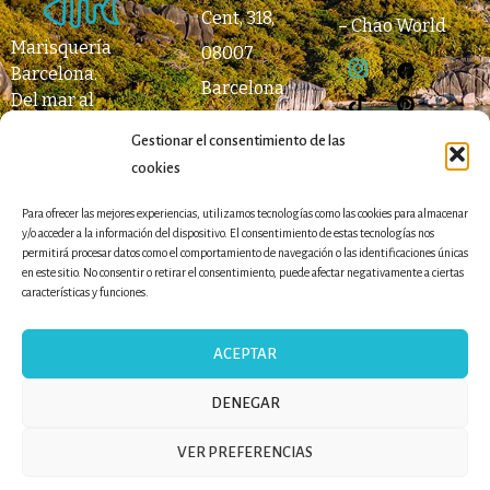
Cent, 318,
–
Chao World
Marisquería
08007
Barcelona
.
Barcelona
Del mar al
Metro: Paseo
paladar.
Gestionar el consentimiento de las
de Gracia (L2,
cookies
L3, L4)
931 64 05 89
Para ofrecer las mejores experiencias, utilizamos tecnologías como las cookies para almacenar
y/o acceder a la información del dispositivo. El consentimiento de estas tecnologías nos
permitirá procesar datos como el comportamiento de navegación o las identificaciones únicas
Passatge
en este sitio. No consentir o retirar el consentimiento, puede afectar negativamente a ciertas
Mercantil, 1,
características y funciones.
08003
Barcelona
ACEPTAR
El Born -
Ciutat Vella
DENEGAR
934 64 89 45
Chao Pescao © Copyright
RESERVA
CONSELL
RESERVA
EL BORN
VER PREFERENCIAS
2026
Aviso Legal
|
Política de
Privacidad
|
Cookies