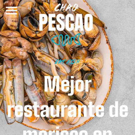
EAT FISH
Mejor
restaurante de
marisco en