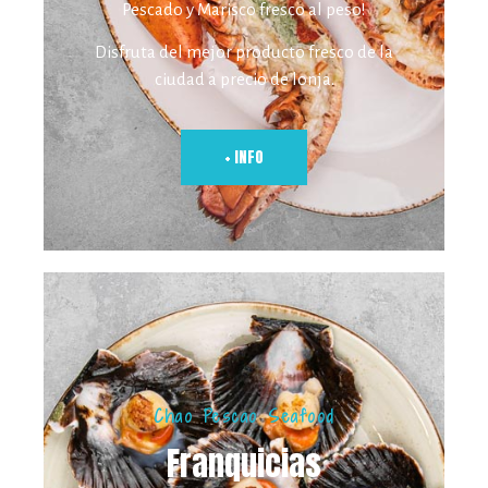
Pescado y Marisco fresco al peso!
Disfruta del mejor producto fresco de la
ciudad a precio de lonja.
+ INFO
Chao Pescao Seafood
Franquicias