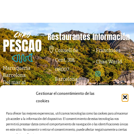
Restaurantes
Información
Consell de
–
Franchises
Cent, 318,
–
Chao World
Marisquería
08007
Barcelona
.
Barcelona
Del mar al
Metro: Paseo
paladar.
Gestionar el consentimiento de las
de Gracia (L2,
cookies
L3, L4)
931 64 05 89
Para ofrecer las mejores experiencias, utilizamos tecnologías como las cookies para almacenar
y/o acceder a la información del dispositivo. El consentimiento de estas tecnologías nos
permitirá procesar datos como el comportamiento de navegación o las identificaciones únicas
Passatge
en este sitio. No consentir o retirar el consentimiento, puede afectar negativamente a ciertas
Mercantil, 1,