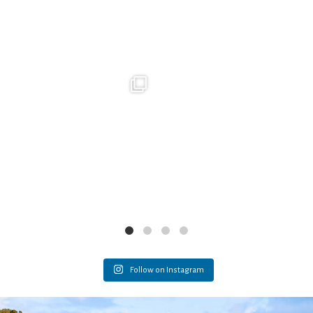
Pues eso del mar al paladar, no hay excusas.
...
CHAO PESCAO — MARISCADA SIN
CORBATA
36
0
Aquí
...
26
1
Follow on Instagram