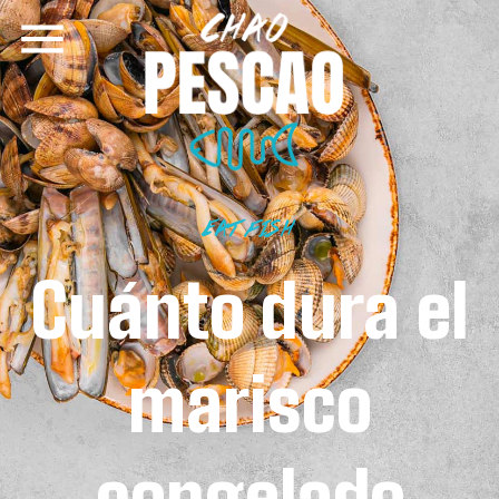
EAT FISH
Cuánto dura el
marisco
congelado