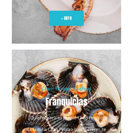
+ INFO
Chao Pescao Seafood
Franquicias
¿Quieres abrir tu propio Chao Pescao?
La familia Chao Pescao quiere crecer, te