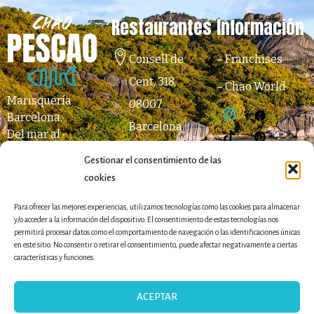
Restaurantes
Información
Consell de
–
Franchises
Cent, 318,
–
Chao World
Marisquería
08007
Barcelona
.
Barcelona
Del mar al
Metro: Paseo
paladar.
Gestionar el consentimiento de las
de Gracia (L2,
cookies
L3, L4)
931 64 05 89
Para ofrecer las mejores experiencias, utilizamos tecnologías como las cookies para almacenar
y/o acceder a la información del dispositivo. El consentimiento de estas tecnologías nos
permitirá procesar datos como el comportamiento de navegación o las identificaciones únicas
Passatge
en este sitio. No consentir o retirar el consentimiento, puede afectar negativamente a ciertas
Mercantil, 1,
características y funciones.
08003
Barcelona
ACEPTAR
El Born -