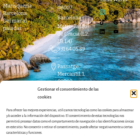
Marisquería
08007
Barcelona
.
Barcelona
Del mar al
Metro: Paseo
paladar.
de Gracia (L2,
L3, L4)
931 64 05 89
Passatge
Mercantil, 1,
08003
Barcelona
Gestionar el consentimiento de las
El Born -
cookies
Ciutat Vella
Para ofrecer las mejores experiencias, utilizamos tecnologías como las cookies para almacenar
934 64 89 45
y/o acceder a la información del dispositivo. El consentimiento de estas tecnologías nos
Chao Pescao © Copyright
permitirá procesar datos como el comportamiento de navegación o las identificaciones únicas
2026
Aviso Legal
|
Política de
en este sitio. No consentir o retirar el consentimiento, puede afectar negativamente a ciertas
Privacidad
|
Cookies
características y funciones.